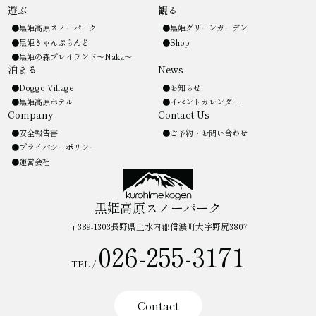
遊ぶ
観る
黒姫高原スノーパーク
黒姫グリーンガーデン
黒姫きゃんぷらんど
Shop
黒姫の森プレイランド〜Naka〜
泊まる
News
Doggo Village
お知らせ
黒姫高原ホテル
イベントカレンダー
Company
Contact Us
安全報告書
ご予約・お問い合わせ
プライバシーポリシー
運営会社
黒姫高原スノーパーク
〒389-1303長野県上水内郡信濃町大字野尻3807
026-255-3171
TEL /
Contact