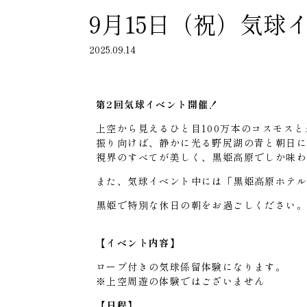
9月15日（祝）気球
2025.09.14
第
2
回気球イベント開催！
上空から見えるひと目100万本のコスモス
振り向けば、静かに光る野尻湖の青と朝日
視界のすべてが美しく、黒姫高原でしか味わ
また、気球イベント中には「黒姫高原ホテ
黒
姫で特別な休日の朝をお過ごしください
【イベント内容】
ロープ付きの気球係留体験になります。
※上空周遊の体験ではございません
【日程】