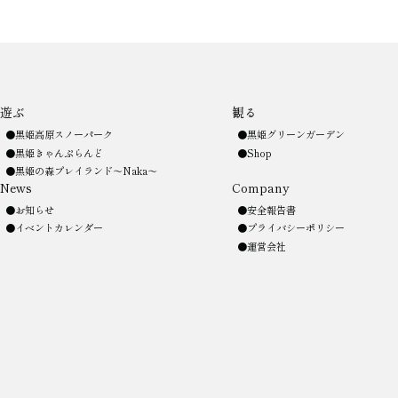
遊ぶ
観る
黒姫高原スノーパーク
黒姫グリーンガーデン
黒姫きゃんぷらんど
Shop
黒姫の森プレイランド〜Naka〜
News
Company
お知らせ
安全報告書
イベントカレンダー
プライバシーポリシー
運営会社