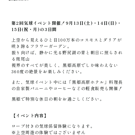
第
2
回気球イベント開催！
9
月
13
日
(
土
)
・
14
日
(
日
)
・
15
日
(
祝・月
)
の
3
日間
上空から見えるひと目100万本のコスモスとダリアが
咲き誇るフラワーガーデン。
振り向けば、静かに光る野尻湖の青と朝日に照らされ
る斑尾山
視界のすべてが美しく、黒姫高原でしか味わえない
360度の絶景をお楽しみください。
また、気球イベント中には「黒姫高原ホテル」料理長
の自家製パニーニやコーヒーなどの軽食販売も開催！
黒
姫で特別な休日の朝をお過ごしください。
【イベント内容】
ロープ付きの気球係留体験になります。
※上空周遊の体験ではございません