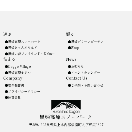
遊ぶ
観る
黒姫高原スノーパーク
黒姫グリーンガーデン
黒姫きゃんぷらんど
Shop
黒姫の森プレイランド〜Naka〜
泊まる
News
Doggo Village
お知らせ
黒姫高原ホテル
イベントカレンダー
Company
Contact Us
安全報告書
ご予約・お問い合わせ
プライバシーポリシー
運営会社
黒姫高原スノーパーク
〒389-1303長野県上水内郡信濃町大字野尻3807