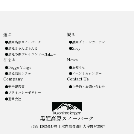
遊ぶ
観る
黒姫高原スノーパーク
黒姫グリーンガーデン
黒姫きゃんぷらんど
Shop
黒姫の森プレイランド〜Naka〜
泊まる
News
Doggo Village
お知らせ
黒姫高原ホテル
イベントカレンダー
Company
Contact Us
安全報告書
ご予約・お問い合わせ
プライバシーポリシー
運営会社
黒姫高原スノーパーク
〒389-1303長野県上水内郡信濃町大字野尻3807