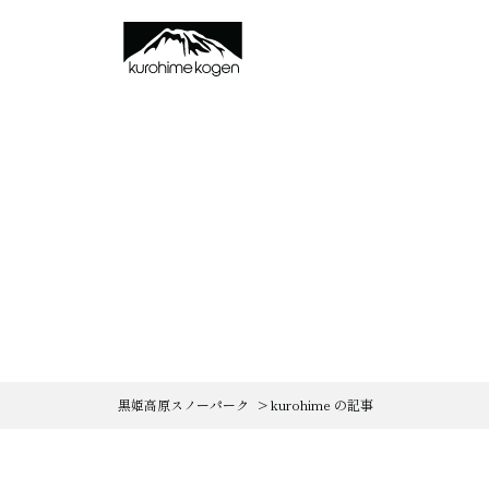
黒姫高原スノーパーク
>
kurohime の記事