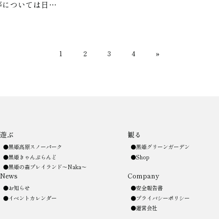
等については日…
1
2
3
4
»
遊ぶ
観る
黒姫高原スノーパーク
黒姫グリーンガーデン
黒姫きゃんぷらんど
Shop
黒姫の森プレイランド〜Naka〜
News
Company
お知らせ
安全報告書
イベントカレンダー
プライバシーポリシー
運営会社