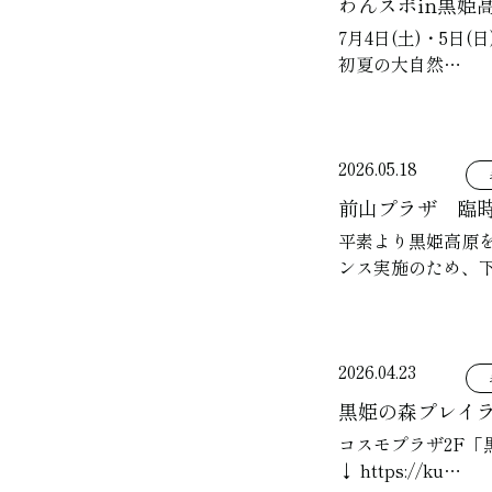
わんスポin黒姫
7月4日(土)・5
初夏の大自然…
2026.05.18
前山プラザ 臨
平素より黒姫高原
ンス実施のため、
2026.04.23
黒姫の森プレイ
コスモプラザ2F「
↓ https://ku…