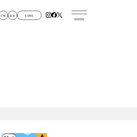
CN
KR
LINE
menu